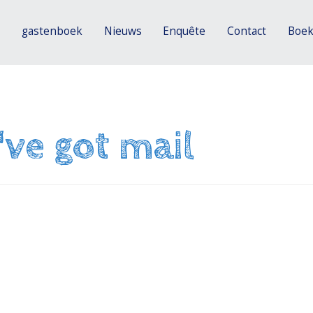
m
gastenboek
Nieuws
Enquête
Contact
Boek
've got mail